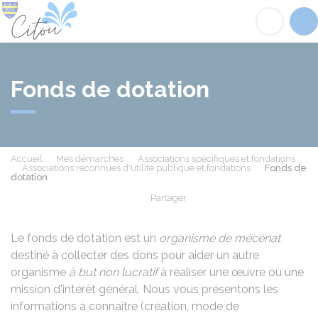
Citou
Acc
Fonds de dotation
Accueil
Mes démarches
Associations spécifiques et fondations
Associations reconnues d'utilité publique et fondations
Fonds de
dotation
Partager
Partager sur Facebook
Partager sur X - Twit
Partager sur
Par
Le fonds de dotation est un
organisme de mécénat
destiné à collecter des dons pour aider un autre
organisme
à but non lucratif
à réaliser une œuvre ou une
mission d'intérêt général. Nous vous présentons les
informations à connaître (création, mode de