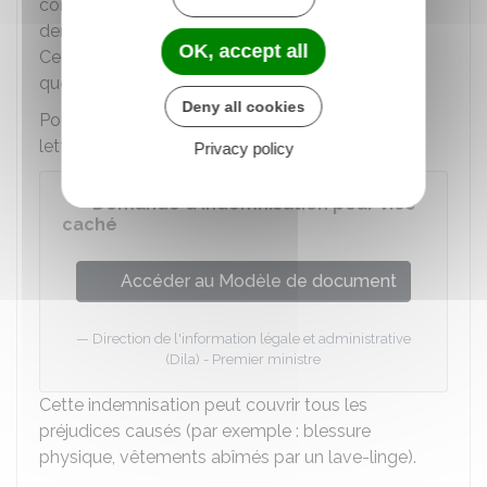
connaissait le défaut, vous pouvez aussi
demander une indemnisation supplémentaire.
OK, accept all
Cette demande peut être faite en même temps
que la demande de remboursement.
Deny all cookies
Pour ce faire, vous pouvez utiliser un modèle de
lettre :
Privacy policy
Demande d'indemnisation pour vice
caché
Accéder au Modèle de document
Direction de l'information légale et administrative
(Dila) - Premier ministre
Cette indemnisation peut couvrir tous les
préjudices causés (par exemple : blessure
physique, vêtements abîmés par un lave-linge).