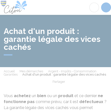
Citou
Acc
Achat d'un produit :
garantie légale des vices
cachés
Accueil
Mes démarches
Argent - Impôts - Consommation
Garanties
Achat d'un produit : garantie légale des vices cachés
Partager
Partager sur Facebook
Partager sur X - Twit
Partager sur
Par
Vous
achetez
un
bien
ou un
produit
et ce dernier
ne
fonctionne pas
comme prévu, car il est
défectueux
?
La garantie légale des vices cachés vous permet