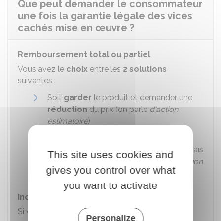
Que peut demander le consommateur
une fois la garantie légale des vices
cachés mise en œuvre ?
Remboursement total ou partiel
Vous avez le
choix
entre les
2 solutions
suivantes :
Soit
garder
le produit et demander une
réduction
du prix (on parle
d'action
estimatoire
)
Soit
rendre
le produit, demander le
remboursement
du prix payé et des frais
This site uses cookies and
occasionnés par la vente (on parle
d'action
gives you control over what
rédhibitoire
).
you want to activate
Indemnisation
Si vous estimez que le vendeur
professionnel
Personalize