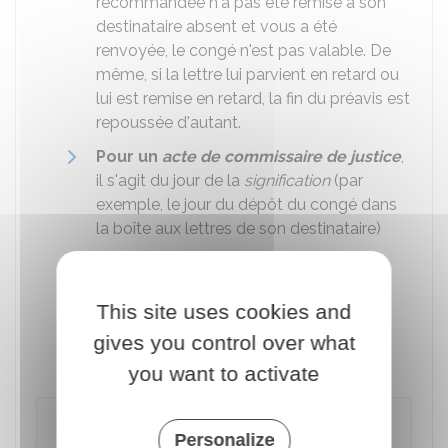
recommandée n'a pas été remise à son
destinataire absent et vous a été
renvoyée, le congé n'est pas valable. De
même, si la lettre lui parvient en retard ou
lui est remise en retard, la fin du préavis est
repoussée d'autant.
Pour un
acte de commissaire de justice
,
il s'agit du jour de la
signification
(par
exemple, le jour du dépôt du congé dans
la boîte aux lettres de son destinataire)
Pour une remise en main propre
contre émargement ou récépissé
This site uses cookies and
signé
, il s'agit du jour où le congé est
remis en main propre à son destinataire,
gives you control over what
contre émargement ou récépissé signé.
you want to activate
Exemple
Personalize