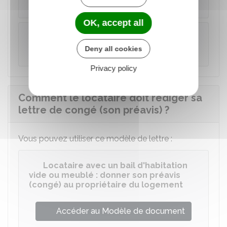
Pour un préavis de 1 mois
OK, accept all
Exemple
Deny all cookies
Pour un préavis de 3 mois
Privacy policy
Comment le locataire doit rédiger sa
lettre de congé (son préavis) ?
Vous pouvez utiliser ce modèle de lettre :
Locataire avec un bail d'habitation
vide ou meublé : donner son préavis
(congé) au propriétaire du logement
Accéder au Modèle de document