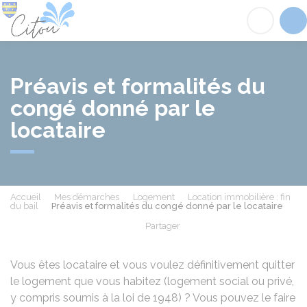
Citou
Acc
Préavis et formalités du
congé donné par le
locataire
Accueil
Mes démarches
Logement
Location immobilière : fin
du bail
Préavis et formalités du congé donné par le locataire
Partager
Partager sur Facebook
Partager sur X - Twit
Partager sur
Par
Vous êtes locataire et vous voulez définitivement quitter
le logement que vous habitez (logement social ou privé,
y compris soumis à la loi de 1948) ? Vous pouvez le faire