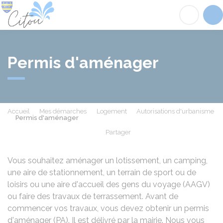
Citou
Acc
Permis d'aménager
Accueil
Mes démarches
Logement
Autorisations d'urbanisme
Permis d'aménager
Partager
Partager sur Facebook
Partager sur X - Twit
Partager sur
Par
Vous souhaitez aménager un lotissement, un camping,
une aire de stationnement, un terrain de sport ou de
loisirs ou une aire d'accueil des gens du voyage (
AAGV
)
ou faire des travaux de terrassement. Avant de
commencer vos travaux, vous devez obtenir un permis
d'aménager (PA). Il est délivré par la mairie. Nous vous