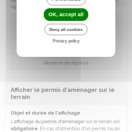
de refus, de sursis à statuer ou ne pas recevoir de
réponse :
OK, accept all
Autorisation
Deny all cookies
Refus
Privacy policy
Sursis à statuer
Absence de réponse
Afficher le permis d'aménager sur le
terrain
Objet et durée de l'affichage
L'
affichage du permis d'aménager
sur le terrain est
obligatoire
. En cas d'obtention d'un permis
tacite
,