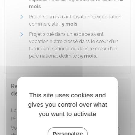
mois
Projet soumis à autorisation d'exploitation
commerciale :
5 mois
Projet situé dans un espace ayant
vocation à être classé dans le cœur d'un
futur parc national ou dans le cœur d'un
parc national délimité :
5 mois
.
Recevoir la décision d'une demande
de permis d'aménager
This site uses cookies and
gives you control over what
La décision vous est adressée par lettre
RAR
ou
you want to activate
par
LRE
ou un procédé électronique équivalent.
Vous pouvez recevoir une décision d'autorisation,
Personalize