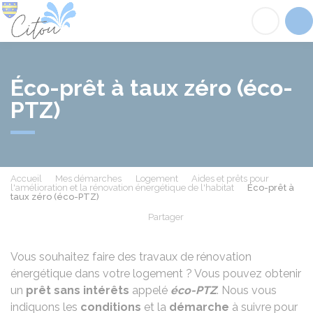
Citou
Acc
Éco-prêt à taux zéro (éco-
PTZ)
Accueil
Mes démarches
Logement
Aides et prêts pour
l'amélioration et la rénovation énergétique de l'habitat
Éco-prêt à
taux zéro (éco-PTZ)
Partager
Partager sur Facebook
Partager sur X - Twit
Partager sur
Par
Vous souhaitez faire des travaux de rénovation
énergétique dans votre logement ? Vous pouvez obtenir
un
prêt sans
intérêts
appelé
éco-PTZ
. Nous vous
indiquons les
conditions
et la
démarche
à suivre pour