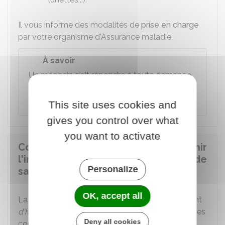
Il vous informe des modalités de
prise en charge
par votre organisme d'Assurance maladie.
À savoir
Un médecin doit répondre à toute demande
d'information préalable et d'explications sur
ses honoraires ou le coût d'un traitement.
This site uses cookies and
gives you control over what
you want to activate
Comment le professionnel doit fournir
l'information sur les coûts des frais de
Personalize
santé ?
OK, accept all
La situation diffère selon qu'il y a un dépassement
d'honoraires
ou non. Le dépassement d'honoraires
Deny all cookies
consiste à facturer des prestations au-delà des