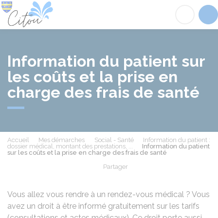
Citou
Acc
Information du patient sur
les coûts et la prise en
charge des frais de santé
Accueil
Mes démarches
Social - Santé
Information du patient :
dossier médical, montant des prestations, ...
Information du patient
sur les coûts et la prise en charge des frais de santé
Partager
Partager sur Facebook
Partager sur X - Twit
Partager sur
Par
Vous allez vous rendre à un rendez-vous médical ? Vous
avez un droit à être informé gratuitement sur les tarifs
(consultations et actes médicaux). Ce droit porte aussi