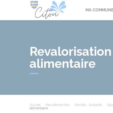
Citou
MA COMMUN
Revalorisation
alimentaire
Accueil
Mes démarches
Famille - Scolarité
Sépa
alimentaire