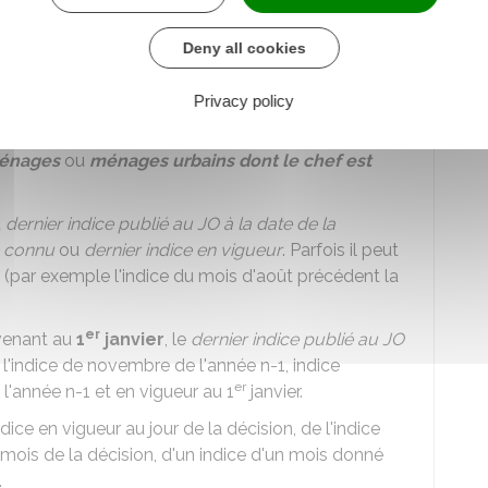
Deny all cookies
ce et l'indice de référence
de l'
Insee
. Vous devez prendre l'indice indiqué dans
Privacy policy
énages
ou
ménages urbains
dont le chef est
u
dernier indice publié au JO à la date de la
e connu
ou
dernier indice en vigueur
. Parfois il peut
é (par exemple l'indice du mois d'août précédent la
er
rvenant au
1
janvier
, le
dernier indice publié au JO
l'indice de novembre de l'année n-1, indice
er
'année n-1 et en vigueur au 1
janvier.
indice en vigueur au jour de la décision, de l'indice
u mois de la décision, d'un indice d'un mois donné
.