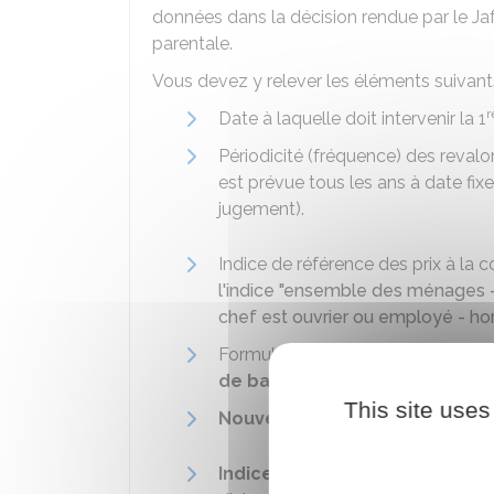
données dans la décision rendue par le
Ja
parentale.
Vous devez y relever les éléments suivants
r
Date à laquelle doit intervenir la 1
Périodicité (fréquence) des revalor
est prévue tous les ans à date fixe
jugement).
Indice de référence des prix à la 
l'indice "ensemble des ménages -
chef est ouvrier ou employé - ho
Formule de calcul elle-même :
mon
de base
This site uses
Nouvel indice
, c'est-à-dire l'ind
Indice de référence
ou
indice