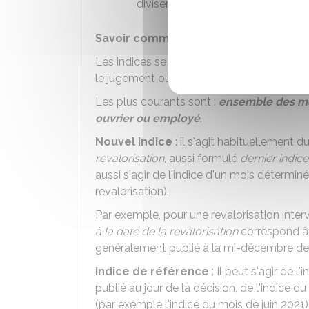
diviser.
Savoir comment trouver le nouvel indi
Les indices se trouvent sur le site internet 
le jugement ou dans la convention.
Les plus courants sont :
ensemble des m
ouvrier ou employé
.
Nouvel indice
: il s'agit habituellement d
revalorisation
, aussi formulé
dernier indic
aussi s'agir de l'indice d'un mois détermin
revalorisation).
Par exemple, pour une revalorisation inte
à la date de la revalorisation
correspond à 
généralement publié à la mi-décembre de l
Indice de référence
: Il peut s'agir de l'
publié au jour de la décision, de l'indice d
(par exemple l'indice du mois de juin 2021)