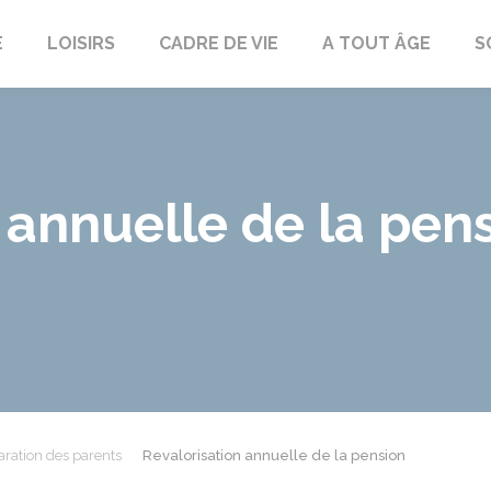
E
LOISIRS
CADRE DE VIE
A TOUT ÂGE
S
 annuelle de la pen
ration des parents
Revalorisation annuelle de la pension