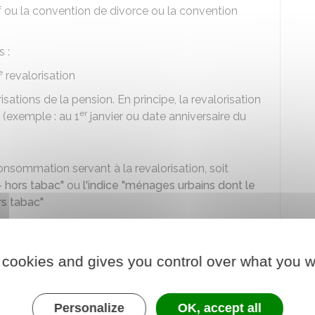
f
ou la convention de divorce ou la convention
 :
e
revalorisation
isations de la pension. En principe, la revalorisation
er
 (exemple : au 1
janvier ou date anniversaire du
consommation servant à la revalorisation, soit
 hors tabac"
ou
l'indice "ménages urbains dont le
rs tabac"
tant de la pension X nouvel indice/indice
 cookies and gives you control over what you w
ice par lequel vous allez multiplier
 de base
c'est-à-dire l'indice par lequel vous allez
Personalize
OK, accept all