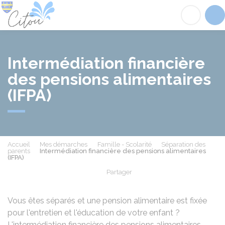
Citou
Acc
Intermédiation financière
des pensions alimentaires
(IFPA)
Accueil
Mes démarches
Famille - Scolarité
Séparation des
parents
Intermédiation financière des pensions alimentaires
(IFPA)
Partager
Partager sur Facebook
Partager sur X - Twit
Partager sur
Par
Vous êtes séparés et une pension alimentaire est fixée
pour l'entretien et l'éducation de votre enfant ?
L'intermédiation financière des pensions alimentaires