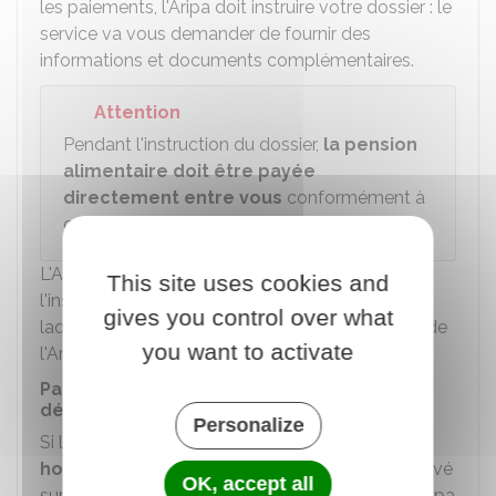
les paiements, l'Aripa doit instruire votre dossier : le
service va vous demander de fournir des
informations et documents complémentaires.
Attention
Pendant l'instruction du dossier,
la pension
alimentaire doit être payée
directement entre vous
conformément à
ce que prévoit le
titre exécutoire
.
L'Aripa vous informe par courrier de la fin de
This site uses cookies and
l'instruction du dossier et de la date à partir de
gives you control over what
laquelle les versements doivent se faire auprès de
you want to activate
l'Aripa.
Paiement de la pension à l'Aripa par le
débiteur
Personalize
Si la
pension alimentaire est fixée ou
homologuée par le juge
, le montant est prélevé
OK, accept all
sur le compte du débiteur ou versée par lui à l'Aripa