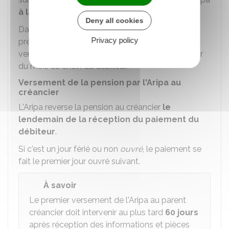
à la date prévue dans le titre exécutoire
.
Deny all cookies
Dans les autres cas, la pension alimentaire est
Privacy policy
prélevée sur le compte du parent débiteur, ou
versée par lui à l'Aripa le
1er
, le
10e
ou le
15e
jour
du mois au choix du débiteur.
Versement de la pension par l'Aripa au
créancier
L'Aripa reverse la pension au créancier
le
lendemain de la réception du paiement du
débiteur
.
Si c'est un jour férié ou non
ouvré
, le paiement se
fait le premier jour ouvré suivant.
À savoir
Le premier versement de l'Aripa au parent
créancier doit intervenir au plus tard
60 jours
après réception des informations et pièces