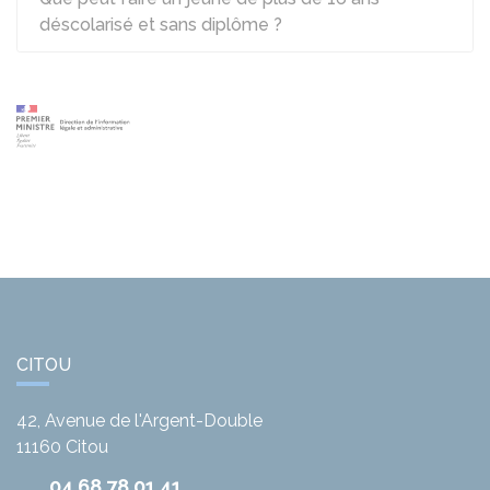
déscolarisé et sans diplôme ?
CITOU
42, Avenue de l'Argent-Double
11160
Citou
04 68 78 01 41