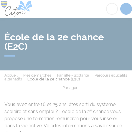
Citou
Acc
École de la 2e chance
(E2C)
Accueil
Mes démarches
Famille - Scolarité
Parcours éducatifs
alternatifs
École de la 2e chance (E2C)
Partager
Partager sur Facebook
Partager sur X - Twit
Partager sur
Par
Vous avez entre 16 et 25 ans, êtes sorti du système
e
scolaire et sans emploi ? L'école de la 2
chance vous
propose une formation rémunérée pour vous insérer
dans la vie active. Voici les informations à savoir sur ce