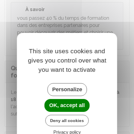
À savoir
vous passez
40 %
du temps de formation
dans des entreprises partenaires pour
pouvoir découvrir des métiers et choisir une
orientation.
This site uses cookies and
gives you control over what
Quelle est la durée du parcours de
you want to activate
formation ?
Personalize
Le parcours de formation dure, en général, de
4 à
18 mois
. Cela dépend du temps nécessaire à
OK, accept all
l'acquisition des savoirs et des compétences
suffisants pour s'insérer dans la vie active.
Deny all cookies
Privacy policy