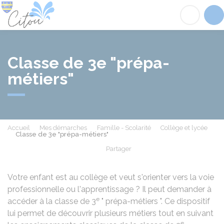
Citou
Acc
Classe de 3e "prépa-
métiers"
Accueil
Mes démarches
Famille - Scolarité
Collège et lycée
Classe de 3e "prépa-métiers"
Partager
Partager sur Facebook
Partager sur X - Twit
Partager sur
Par
Votre enfant est au collège et veut s'orienter vers la voie
professionnelle ou l'apprentissage ? Il peut demander à
e
accéder à la classe de 3
" prépa-métiers ". Ce dispositif
lui permet de découvrir plusieurs métiers tout en suivant
e