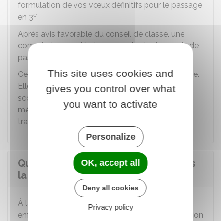
formulation de vos vœux définitifs pour le passage
e
en 3
.
Après avis favorable du conseil de classe, une
commission académique examine la demande de
e
passage en 3
" prépa-métiers ".
This site uses cookies and
Cette commission accorde ou refuse la demande.
Elle communique sa décision à l'établissement
gives you control over what
e
scolaire où vous souhaitez intégrer la 3
" prépa-
you want to activate
métiers ". La décision vous est également
transmise.
Personalize
Quelle orientation est possible après
OK, accept all
la 3e " prépa-métiers " ?
Deny all cookies
e
À la fin de la classe de 3
" prépa-métiers ", votre
Privacy policy
enfant participe à la même
procédure d'orientation