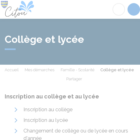
Citou
Acc
Collège et lycée
Accueil
Mes démarches
Famille - Scolarité
Collège et lycée
Partager
Partager sur Facebook
Partager sur X - Twit
Partager sur
Par
Inscription au collège et au lycée
Inscription au collège
Inscription au lycée
Changement de collège ou de lycée en cours
d'année