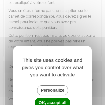
est expliqué à votre enfant.
Vous en êtes informé par une inscription sur le
carnet de correspondance. Vous devez signer le
carnet pour indiquer que vous avez pris
connaissance de la punition.
Cette punition n'est pas inscrite au dossier scolaire
de votre enfant. Vous ne pouvez pas faire un
recours pour la contester.
This site uses cookies and
Devoir supplémentaire
gives you control over what
you want to activate
Un devoir supplémentaire est une punition dont le
motif est expliqué à votre enfant. Le devoir est
Personalize
corrigé par la personne qui a donné la punition.
Vous en êtes informé par une inscription sur le
OK, accept all
carnet de correspondance. Vous devez signer le