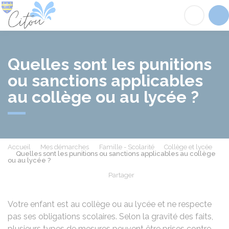
Citou
Acc
Quelles sont les punitions
ou sanctions applicables
au collège ou au lycée ?
Accueil
Mes démarches
Famille - Scolarité
Collège et lycée
Quelles sont les punitions ou sanctions applicables au collège
ou au lycée ?
Partager
Partager sur Facebook
Partager sur X - Twit
Partager sur
Par
Votre enfant est au collège ou au lycée et ne respecte
pas ses obligations scolaires. Selon la gravité des faits,
plusieurs types de mesures peuvent être prises contre