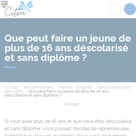
Citou
Acc
Que peut faire un jeune de
plus de 16 ans déscolarisé
et sans diplôme ?
Accueil
Mes démarches
Famille - Scolarité
Parcours éducatifs
alternatifs
Que peut faire un jeune de plus de 16 ans
déscolarisé et sans diplôme ?
Partager
Partager sur Facebook
Partager sur X - Twit
Partager sur
Par
Si vous avez plus de 16 ans et que vous êtes déscolarisé
et sans diplôme, vous pouvez décider de reprendre une
formation ou trouver un emploi. Nous vous présentons