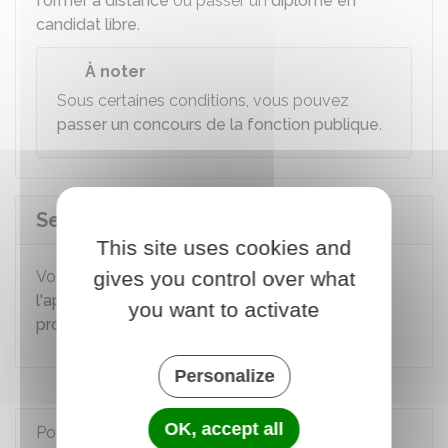
former à distance
ou passer un
diplôme en
candidat libre
.
À noter
Sous certaines conditions, vous pouvez
passer un concours de la fonction publique
.
Se former en alternance
This site uses cookies and
gives you control over what
Vous pouvez vous former à un métier par
l'apprentissage
ou en signant un
contrat de
you want to activate
professionnalisation
.
Personalize
OK, accept all
Pour en savoir plus