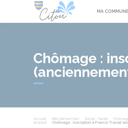
Citou
MA COMMUN
Chômage : insc
(anciennement
Accueil
Mes démarches
Social - Santé
Chômage 
emploi)
Chômage : inscription à France Travail (