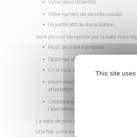
Votre
pièce d'identité
Votre numéro de sécurité sociale
Un justificatif de domiciliation.
Vous pouvez compléter par la suite votre es
Motif de votre inscription
Diplômes et qualifications
CV
si vous en avez un
This site uses
Informations concernant votre parcours
attestation France Travail
)
Coordonnées bancaires indiquées sur v
l'allocation chômage si vous y avez droi
La date de prise en compte de votre inscripti
Une fois votre inscription enregistrée, votre