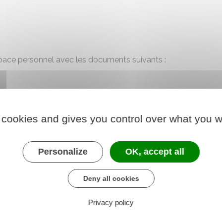
pace personnel avec les documents suivants :
 cookies and gives you control over what you w
 professionnel (
certificat de travail
,
fiches de paie
,
Personalize
OK, accept all
otre
relevé d'identité bancaire (Rib)
pour recevoir
t.
Deny all cookies
on débute le jour de votre enregistrement par internet.
Privacy policy
 espace personnel est créé automatiquement sur le site