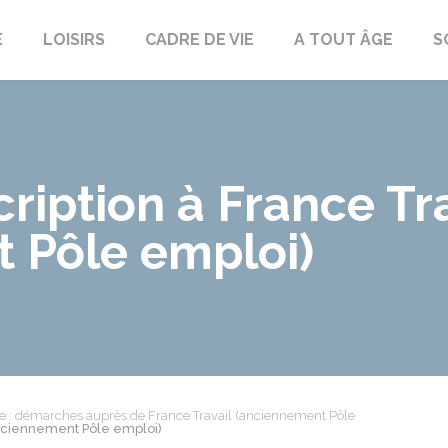
E
LOISIRS
CADRE DE VIE
A TOUT ÂGE
S
ription à France Tra
 Pôle emploi)
: démarches auprès de France Travail (anciennement Pôle
anciennement Pôle emploi)