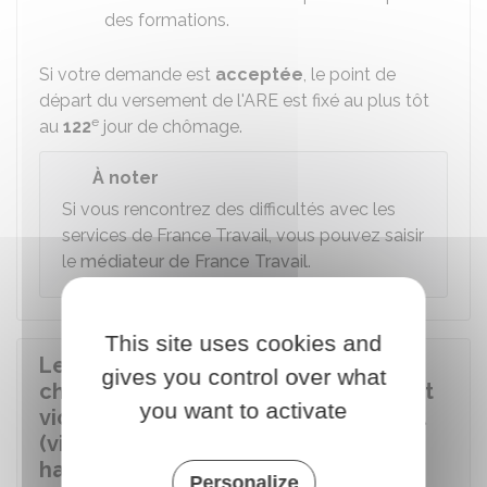
des formations.
Si votre demande est
acceptée
, le point de
départ du versement de l'ARE est fixé au plus tôt
e
au
122
jour de chômage.
À noter
Si vous rencontrez des difficultés avec les
services de France Travail, vous pouvez saisir
le
médiateur de France Travail
.
This site uses cookies and
Le salarié perçoit-il des indemnités
gives you control over what
chômage en cas de démission s'il est
you want to activate
victime d'actes délictueux au travail
(violences physiques,
harcèlement...) ?
Personalize