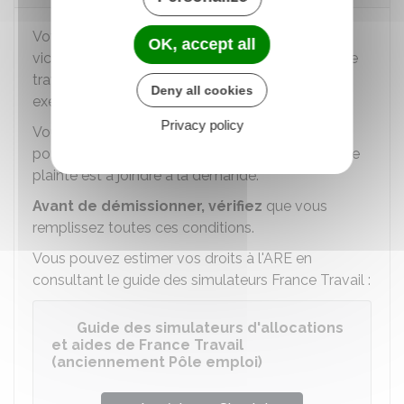
Votre démission peut être légitime si vous êtes
OK, accept all
victime d'actes délictueux dans le cadre de votre
travail (violences physiques, harcèlement par
Deny all cookies
exemple).
Privacy policy
Vous devez justifier
avoir déposé une plainte
pour l'un de ces motifs. Le récépissé de dépôt de
plainte est à joindre à la demande.
Avant de démissionner, vérifiez
que vous
remplissez toutes ces conditions.
Vous pouvez estimer vos droits à l'ARE en
consultant le guide des simulateurs France Travail :
Guide des simulateurs d'allocations
et aides de France Travail
(anciennement Pôle emploi)