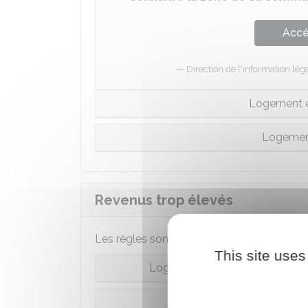
Accé
Direction de l'information léga
Logement e
Logemen
Revenus trop élevés
Les règles sont différentes selon le lieu où 
This site uses
Logement dans un quartier priori
Vous 