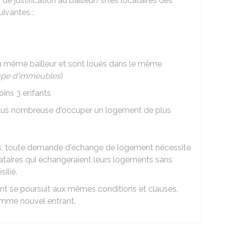
de justification au bailleur) si les locataires des
uivantes :
u même bailleur et sont loués dans le même
pe d'immeubles
)
oins 3 enfants
 plus nombreuse d'occuper un logement de plus
es, toute demande d'échange de logement nécessite
ocataires qui échangeraient leurs logements sans
silié.
nt se poursuit aux mêmes conditions et clauses.
omme nouvel entrant.