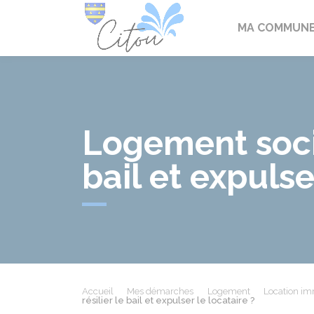
Citou
MA COMMUN
Logement social
bail et expulse
Accueil
Mes démarches
Logement
Location imm
résilier le bail et expulser le locataire ?