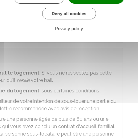
harge une personne handicapée
Deny all cookies
tre situation
Privacy policy
tout le logement
. Si vous ne respectez pas cette
our qu'il
résilie
votre bail.
tie du logement
, sous certaines conditions :
lleur de votre intention de sous-louer une partie du
 lettre recommandée avec avis de réception.
être une personne âgée de plus de 60 ans ou une
c qui vous avez conclu un
contrat d'accueil familial
.
 la personne sous-locataire peut être une personne