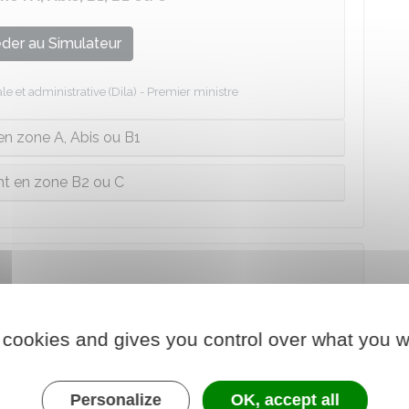
der au Simulateur
le et administrative (Dila) - Premier ministre
n zone A, Abis ou B1
t en zone B2 ou C
se situe votre situation.
 cookies and gives you control over what you w
taire de la politique de la ville ou en Zus
Personalize
OK, accept all
êtes handicapé