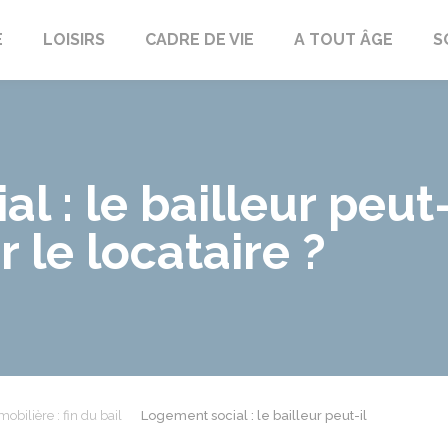
E
LOISIRS
CADRE DE VIE
A TOUT ÂGE
S
 : le bailleur peut-i
r le locataire ?
obilière : fin du bail
Logement social : le bailleur peut-il