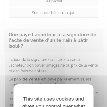
Sur papier
Sur support électronique
Que paye l'acheteur à la signature de
l'acte de vente d'un terrain à bâtir
isolé ?
Le jour de la signature de l'acte de vente,
l'acheteur doit payer l'intégralité du prix de la vente
et des frais de notaire.
Le
prix de vente
est payé par virement s'il est
supérieur ou égal à
3 000 €
.
Le notaire délivre un reçu à l'acheteur. Il transfère le
This site uses cookies and
montant de la transaction au vendeur après
l'enregistrement de l'acte auprès du
service de
gives you control over what