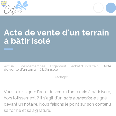
Citou
Acc
Acte de vente d'un terrain
à bâtir isolé
Accueil
Mes démarches
Logement
Achat d'un terrain
Acte
de vente d'un terrain à bâtir isolé
Partager
Partager sur Facebook
Partager sur X - Twit
Partager sur
Par
Vous allez signer l'acte de vente d'un terrain à bâtir isolé,
hors lotissement ? Il s'agit d'un
acte authentique
signé
devant un notaire. Nous faisons le point sur son contenu,
sa forme et sa signature.