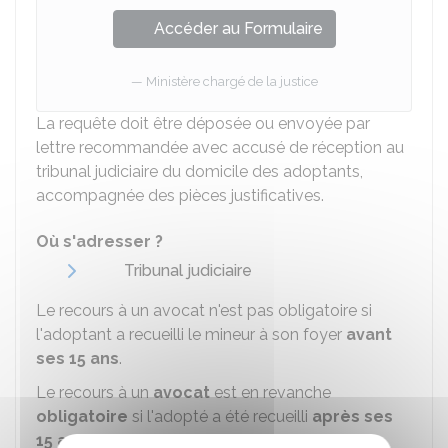
Accéder au Formulaire
Ministère chargé de la justice
La requête doit être déposée ou envoyée par
lettre recommandée avec accusé de réception au
tribunal judiciaire du domicile des adoptants,
accompagnée des pièces justificatives.
Où s'adresser ?
Tribunal judiciaire
Le recours à un avocat n'est pas obligatoire si
l'adoptant a recueilli le mineur à son foyer
avant
ses 15 ans
.
Le recours à un
avocat
est en revanche
obligatoire
si l'adopté a été recueilli
après ses
15 ans
.