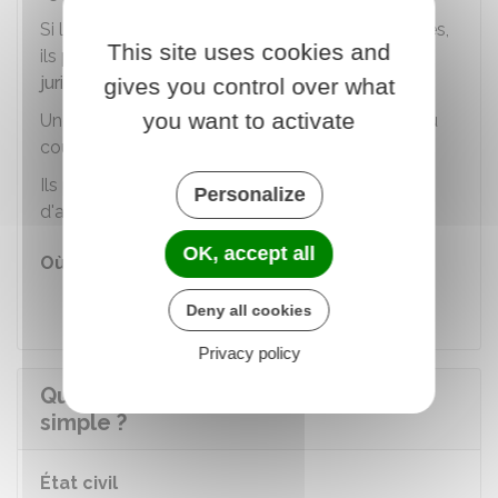
Si les ressources des adoptants sont insuffisantes,
This site uses cookies and
ils peuvent demander à bénéficier de
l'aide
juridictionnelle
.
gives you control over what
you want to activate
Une fois la décision rendue, le greffier la
notifie
au
couple adoptant.
Ils peuvent
contester la décision
devant la cour
Personalize
d'appel dans un
délai de 15 jours
.
OK, accept all
Où s'adresser ?
Cour d'appel
Deny all cookies
Privacy policy
Quels sont les effets de l'adoption
simple ?
État civil