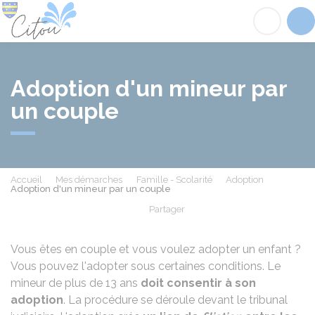
Citou
Acc
Adoption d'un mineur par
un couple
Accueil
Mes démarches
Famille - Scolarité
Adoption
Adoption d'un mineur par un couple
Partager
Partager sur Facebook
Partager sur X - Twit
Partager sur
Par
Vous êtes en couple et vous voulez adopter un enfant ?
Vous pouvez l'adopter sous certaines conditions. Le
mineur de plus de 13 ans
doit consentir à son
adoption
. La procédure se déroule devant le tribunal