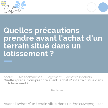
Citou
Acc
Quelles précautions
prendre avant l'achat d'un
terrain situé dans un
lotissement ?
Accueil
Mes démarches
Logement
Achat d'un terrain
Quelles précautions prendre avant l'achat d'un terrain situé dans
un lotissement ?
Partager
Partager sur Facebook
Partager sur X - Twit
Partager sur
Par
Avant l'achat d'un terrain situé dans un
lotissement
, il est