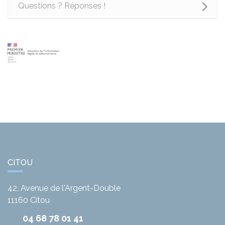
Questions ? Réponses !
CITOU
42, Avenue de l'Argent-Double
11160
Citou
04 68 78 01 41