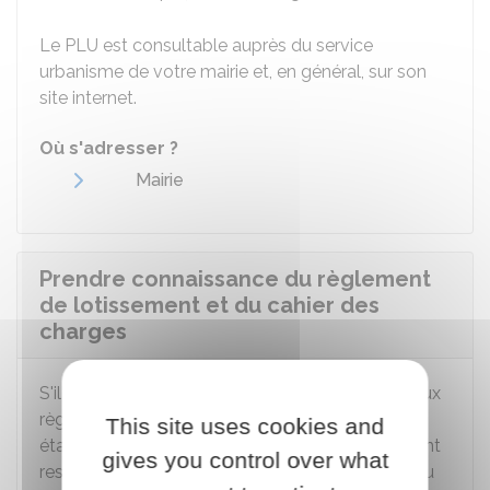
Le PLU est consultable auprès du service
urbanisme de votre mairie et, en général, sur son
site internet.
Où s'adresser ?
Mairie
Prendre connaissance du règlement
de lotissement et du cahier des
charges
S'il est envisagé d'apporter des compléments aux
règles du
PLU
, un
règlement de lotissement
est
This site uses cookies and
établi. Il donne les règles d'urbanisme que doivent
gives you control over what
respecter les futures constructions à l'intérieur du