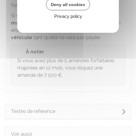
Deny all cookies
forfaitaire
majorée
de
375 €
.
Si vous ne payez pas l'amende forfaitaire
Privacy policy
majorée
dans un délai de
4 mois
à partir de son
envoi, l'administration
bloquera la vente du
véhicule
tant qu'elle ne sera pas payée.
À noter
Si vous avez plus de 5 amendes forfaitaires
majorées en 12 mois, vous risquez une
amende de
7 500 €
.
Textes de référence
Voir aussi