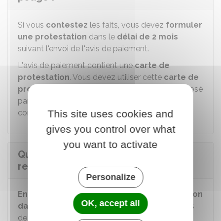
Si vous
contestez
les faits, vous devez
formuler
une protestation
dans le
délai de 2 mois
suivant l'envoi de l'avis de paiement.
L'avis de paiement contient une
carte de
protestation
. Vous devez utiliser cette
carte de
protestation
ou le modèle dématérialisé proposé
par l'exploitant. Joignez les
justificatifs
This site uses cookies and
correspondant à votre situation.
gives you control over what
you want to activate
Quelle majoration si l'on paye avec
retard une amende de péage ?
Personalize
En l'absence de paiement ou de protestation
OK, accept all
dans le délai de 2 mois
suivant l'envoi de l'avis
de paiement, vous devez payer une amende