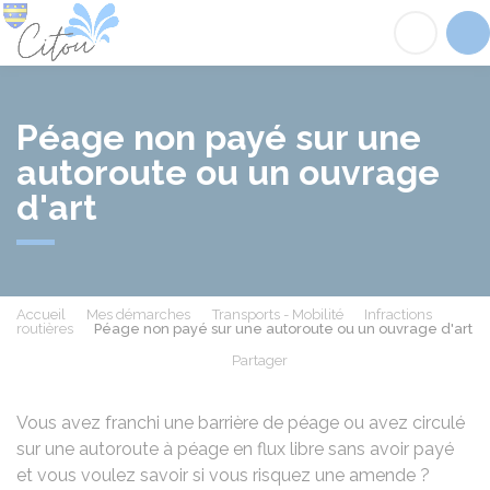
Citou
Acc
Péage non payé sur une
autoroute ou un ouvrage
d'art
Accueil
Mes démarches
Transports - Mobilité
Infractions
routières
Péage non payé sur une autoroute ou un ouvrage d'art
Partager
Partager sur Facebook
Partager sur X - Twit
Partager sur
Par
Vous avez franchi une barrière de péage ou avez circulé
sur une autoroute à péage en flux libre sans avoir payé
et vous voulez savoir si vous risquez une amende ?