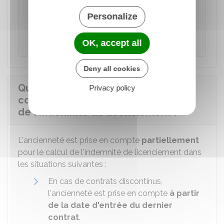
Accéder au service en ligne
Personalize
Ministère chargé du travail
OK, accept all
Deny all cookies
Quelles sont les périodes prises en
Privacy policy
compte partiellement pour le calcul
de l'indemnité de licenciement ?
L'ancienneté est prise en compte
partiellement
pour le calcul de l'indemnité de licenciement dans
les situations suivantes :
En cas de contrats discontinus,
l'ancienneté est prise en compte
à partir
de la date d'entrée du dernier
contrat
.