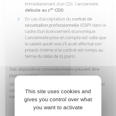
immédiatement d'un
CDI
, l'ancienneté
er
débute au 1
CDD
En cas d'acceptation du
contrat de
sécurisation professionnelle (CSP)
dans le
cadre d'un licenciement économique.
L'ancienneté prise en compte est celle que
le salarié aurait eue s'il avait effectué son
préavis (même si le contrat est rompu au
terme du délai de 21 jours).
Des
dispositions conventionnelles
peuvent être
plus favorables.
Un simulateur permet de rechercher la convention
collective avec le nom de l'entreprise ou son
This site uses cookies and
numéro Siret :
gives you control over what
you want to activate
Trouver sa convention collective