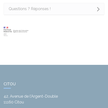
Questions ? Réponses !
CITOU
42, Avenue de l'Argent-Double
11160
Citou