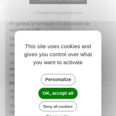
Ministère chargé des finances
En général, le formulaire de déclaration de
succession suffit.
Des formulaires complémentaires sont prévus
dans des cas précis.
This site uses cookies and
gives you control over what
Vous pouvez consulter les notices détaillées.
you want to activate
Vous devez remplir chaque formulaire en
2
exemplaires
(un original et une photocopie) et
les signer.
Personalize
Rôle du notaire
Vous pouvez demander à un notaire de remplir
OK, accept all
votre déclaration de succession.
Toutefois, vous restez responsable vis-à-vis de
Deny all cookies
l'administration fiscale.