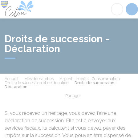
Citou
Acc
Droits de succession -
Déclaration
Accueil
Mes démarches
Argent - Impôts - Consommation
Droits de succession et de donation
Droits de succession -
Déclaration
Partager
Partager sur Facebook
Partager sur X - Twit
Partager sur
Par
Si vous recevez un héritage, vous devez faire une
déclaration de succession. Elle est à envoyer aux
services fiscaux. Ils calculent si vous devez payer des
impôts sur la succession. Vous pouvez être dispensé de