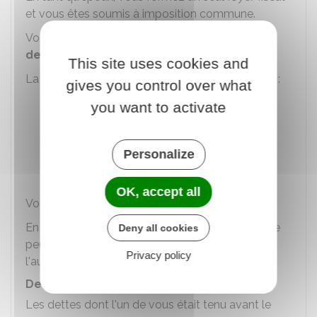
et vous êtes soumis à imposition commune.
Vous êtes
solidaires
au niveau fiscal, c'est une
dette commune
.
This site uses cookies and
La solidarité s'applique pour les impôts suivants :
gives you control over what
Impôt sur le revenu
you want to activate
Taxe d'habitation sur les résidences
secondaires
Personalize
Impôt sur la fortune immobilière (Ifi)
.
OK, accept all
Vous devez donc payer ensemble l'impôt dû.
En l'absence de paiement, l'administration fiscale
Deny all cookies
peut réclamer l'impôt indifféremment à l'un ou
Privacy policy
l'autre de vous 2.
Dettes nées avant le mariage
Les dettes dont l'un de vous était tenu avant le