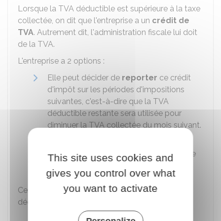
Lorsque la TVA déductible est supérieure à la taxe
collectée, on dit que l'entreprise a un
crédit de
TVA
. Autrement dit, l'administration fiscale lui doit
de la TVA.
L'entreprise a 2 options :
Elle peut décider de
reporter
ce crédit
d'impôt sur les périodes d'impositions
suivantes, c'est-à-dire que la TVA
déductible restante sera utilisée pour
diminuer la TVA collectée du mois suivant.
Elle peut
demander le
remboursement
de la totalité ou d'une
This site uses cookies and
partie de son crédit de TVA.
gives you control over what
you want to activate
Certains biens ou services ont des règles de
déductibilité spécifiques.
Personalize