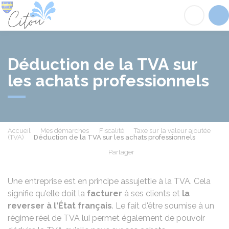
Citou
Acc
Déduction de la TVA sur
les achats professionnels
Accueil
Mes démarches
Fiscalité
Taxe sur la valeur ajoutée
(TVA)
Déduction de la TVA sur les achats professionnels
Partager
Partager sur Facebook
Partager sur X - Twit
Partager sur
Par
Une entreprise est en principe assujettie à la TVA. Cela
signifie qu'elle doit la
facturer
à ses clients et
la
reverser à l'État français
. Le fait d'être soumise à un
régime réel de TVA lui permet également de pouvoir