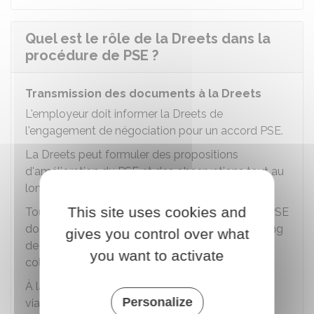
Quel est le rôle de la Dreets dans la
procédure de PSE ?
Transmission des documents à la Dreets
L'employeur doit informer la
Dreets
de
l'engagement de négociation pour un accord PSE.
La Dreets peut formuler des propositions
d'amélioration du PSE et des observations tout au
long de la procédure de PSE.
This site uses cookies and
Tous les documents et informations relatifs au PSE
doivent être transmis par l'employeur tout au long
gives you control over what
de la procédure via le portail des ruptures
you want to activate
collectives de contrats de travail (RUPCO).
À la fin de la procédure, le PSE doit être transmis
Personalize
via RUPCO.