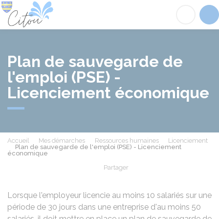
Citou
Acc
Plan de sauvegarde de
l'emploi (PSE) -
Licenciement économique
Accueil
Mes démarches
Ressources humaines
Licenciement
Plan de sauvegarde de l'emploi (PSE) - Licenciement
économique
Partager
Partager sur Facebook
Partager sur X - Twit
Partager sur
Par
Lorsque l'employeur licencie au moins 10 salariés sur une
période de 30 jours dans une entreprise d'au moins 50
salariés, il doit mettre en place un plan de sauvegarde de