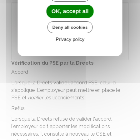
OK, accept all
Portail des ruptures collectives de
contrats de travail (RUPCO)
Deny all cookies
Accéder au service en ligne
Privacy policy
Ministère chargé du travail
Vérification du PSE par la Dreets
Accord
Lorsque la
Dreets
valide l'accord PSE, celui-ci
s'applique. L'employeur peut mettre en place le
PSE et
notifier
les licenciements.
Refus
Lorsque la Dreets refuse de valider l'accord,
l'employeur doit apporter les modifications
nécessaires. Il consulte à nouveau le
CSE
et