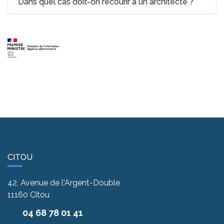
Dans quel cas doit-on recourir à un architecte ?
CITOU
42, Avenue de l'Argent-Double
11160
Citou
04 68 78 01 41