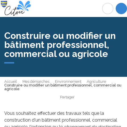
Citou
Acc
Construire ou modifier un
bâtiment professionnel,
commercial ou agricole
Accueil
Mes démarches
Environnement
Agriculture
Construire ou modifier un bâtiment professionnel, commercial ou
agricole
Partager
Partager sur Facebook
Partager sur X - Twit
Partager sur
Par
Vous souhaitez effectuer des travaux tels que la
construction d'un bâtiment professionnel, commercial
ou agricole, l'extension ou le
changement de destination