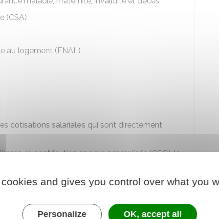
urance maladie, maternité, invalidité et décès
ie (CSA)
ide au logement (FNAL)
des
cotisations salariales
qui sont directement
llesse, la contribution sociale généralisée (
CSG
), la
 sociale (
CRDS
), la cotisations chômage et la
 cookies and gives you control over what you w
ant des cotisations sociales que vous devrez
Personalize
OK, accept all