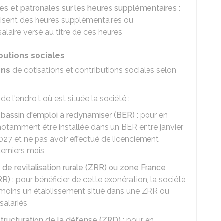
les et patronales sur les heures supplémentaires
:
éalisent des heures supplémentaires ou
alaire versé au titre de ces heures
butions sociales
ons
de cotisations et contributions sociales selon
 l'endroit où est située la société :
 bassin d'emploi à redynamiser (BER)
: pour en
t notamment être installée dans un BER entre janvier
27 et ne pas avoir effectué de licenciement
erniers mois
 de revitalisation rurale (ZRR) ou zone France
FRR)
: pour bénéficier de cette exonération, la société
moins un établissement situé dans une ZRR ou
salariés
structuration de la défense (ZRD)
: pour en