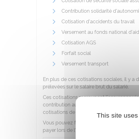
Cotisation de sécurité sociale ass
Contribution solidarité d'autonom
Cotisation d'accidents du travail
Versement au fonds national d'a
Cotisation AGS
Forfait social
Versement transport
En plus de ces cotisations sociales, il y a 
prélevées sur le salaire brut du salarié.
Ces cotisations regroupent l'assurance viei
contribution au remboursement de la dette
cotisations de retraite complémentaire.
This site uses
Vous pouvez faire une estimation du mont
payer lors de l'embauche d'un salarié :