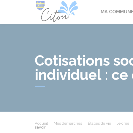
Citou
MA COMMUN
Cotisations so
individuel : ce 
Accueil
Mes démarches
Étapes de vie
Je crée
savoir