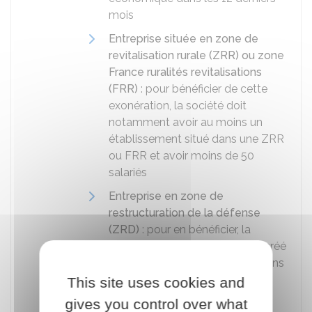
mois
Entreprise située en zone de
revitalisation rurale (ZRR) ou zone
France ruralités revitalisations
(FRR)
: pour bénéficier de cette
exonération, la société doit
notamment avoir au moins un
établissement situé dans une ZRR
ou FRR et avoir moins de 50
salariés
Entreprise en zone de
restructuration de la défense
(ZRD)
: pour en bénéficier, la
société doit notamment avoir créé
une activité depuis au moins 3 ans
inexistante au préalable dans la
This site uses cookies and
ZRD
gives you control over what