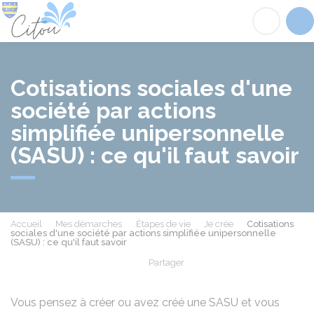
Citou
Acc
Cotisations sociales d'une
société par actions
simplifiée unipersonnelle
(SASU) : ce qu'il faut savoir
Accueil
Mes démarches
Étapes de vie
Je crée
Cotisations
sociales d'une société par actions simplifiée unipersonnelle
(SASU) : ce qu'il faut savoir
Partager
Partager sur Facebook
Partager sur X - Twit
Partager sur
Par
Vous pensez à créer ou avez créé une SASU et vous