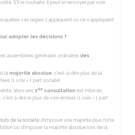
ciété. S'il le souhaite, il peut le renvoyer par voie
esquelles ces règles s'appliquent ou ne s'appliquent
our adopter les décisions ?
 des assemblées générales ordinaires
des
aut la
majorité absolue
, c'est-à-dire plus de la
ées (1 voix = 1 part sociale)
de
teinte, alors une
2
consultation
est mise en
e
, c'est à dire le plus de voix émises (1 voix = 1 part
tuts de la société
d'imposer une majorité plus forte
ation ou d'imposer la majorité absolue lors de la