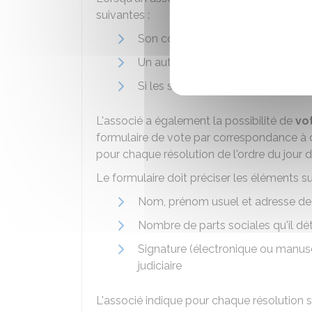
suivantes :
Son conjoint lorsque les deux épo
Un autre associé lorsque la sociét
Si les statuts le permettent, une
L'associé a également la possibilité de
vo
formulaire de vote par correspondance à 
pour chaque résolution de l'ordre du jour 
Le formulaire doit préciser les éléments su
Nom, prénom usuel et adresse de 
Nombre de parts sociales qu'il dét
Signature (électronique ou manusc
judiciaire
L'associé indique pour chaque résolution s'