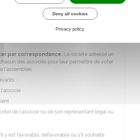
Deny all cookies
ux ne sont pas les seuls associés de la société
é a 3 associés ou plus
Privacy policy
 autre personne mandataire
ter par correspondance
. La société adresse un
chacun des associés pour leur permettre de voter
de l'assemblée.
ivants :
l'associé
ient
rite) de l'associé ou de son représentant légal ou
il y est favorable, défavorable ou s'il souhaite