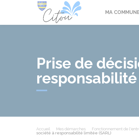
Citou
MA COMMUN
Prise de décis
responsabilité
Accueil
Mes démarches
Fonctionnement de l'entr
société à responsabilité limitée (SARL)