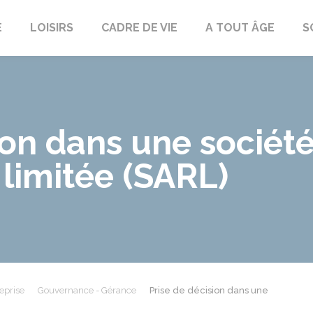
E
LOISIRS
CADRE DE VIE
A TOUT ÂGE
S
ion dans une société
 limitée (SARL)
eprise
Gouvernance - Gérance
Prise de décision dans une