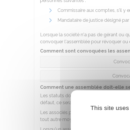
personnes suivantes :
Commissaire aux comptes, s'il y e
Mandataire de justice désigné par
Lorsque la société n'a pas de gérant ou qu
convoquer l'assemblée pour révoquer ou dé
Comment sont convoquées les asse
Convoca
Convoca
Comment une assemblée doit-elle se
Les statuts doivent déterminer le lieu dan
défaut, ce sera au gérant de choisir le lieu.
This site uses
Les associés peuvent assister aux assem
tout autre moyen de télécommunication per
Lorsqu'un associé n'est pas disponible, il 