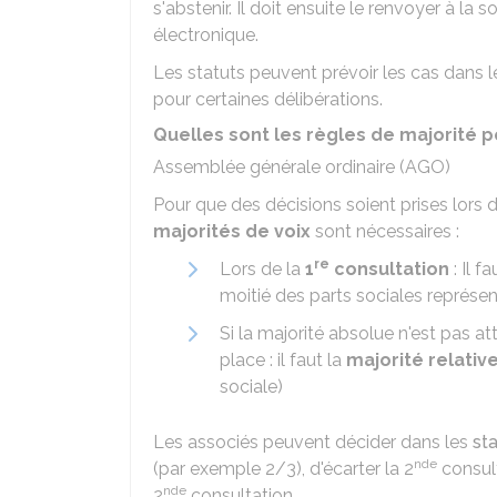
s'abstenir. Il doit ensuite le renvoyer à la so
électronique.
Les statuts peuvent prévoir les cas dans l
pour certaines délibérations.
Quelles sont les règles de majorité p
Assemblée générale ordinaire (AGO)
Pour que des décisions soient prises lors
majorités de voix
sont nécessaires :
re
Lors de la
1
consultation
: Il f
moitié des parts sociales représent
Si la majorité absolue n'est pas at
place : il faut la
majorité relativ
sociale)
Les associés peuvent décider dans les
sta
nde
(par exemple 2/3), d'écarter la 2
consult
nde
2
consultation.