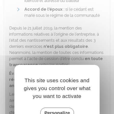
identité et adresse du bailleur
Accord de l'époux
: si le cédant est
marié sous le régime de la communauté
Depuis le 21 juillet 2019, la mention des
informations relatives à l'origine de l'entreprise, à
l'état des nantissements et aux résultats des 3
derniers exercices
n'est plus obligatoire
.
Néanmoins, la mention de toutes ces informations
permet à l'acte de cession d'être conclu
en toute
transparence
entre les parties.
Évaluation du respect de l'obligation de
réduction des consommations d'énergie,
This site uses cookies and
annexée à l'acte de cession
gives you control over what
Les bâtiments ou parties de bâtiments
à usage
you want to activate
tertiaire
d'
au moins 1 000 m²
doivent atteindre
des
objectifs de réduction de consommation
d'énergie
d'ici 2030, 2040 et 2050.
Personalize