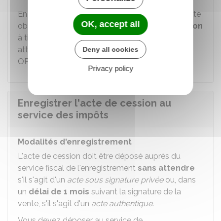
En cas de cession, l'évaluation du respect de cette
OK, accept all
obligation doit être
annexée à l'acte de cession
à titre d'information, sur la base de la dernière
attestation numérique annuelle générée par
Deny all cookies
OPERAT.
Privacy policy
Enregistrer l'acte de cession au
service des impôts
Modalités d'enregistrement
L'acte de cession doit être déposé auprès du
service fiscal de l'enregistrement
sans attendre
s'il s'agit d'un
acte sous signature privée
ou, dans
un
délai de 1 mois
suivant la signature de la
vente, s'il s'agit d'un
acte authentique
.
Vous devez déposer au service de