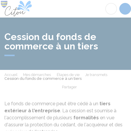
Citou
Acc
Cession du fonds de
commerce à un tiers
Accueil
Mes démarches
Étapes de vie
Je transmets
Cession du fonds de commerce à un tiers
Partager
Partager sur Facebook
Partager sur X - Twit
Partager sur
Par
Le fonds de commerce peut être cédé à un
tiers
extérieur à l'entreprise
. La cession est soumise à
l'accomplissement de plusieurs
formalités
en vue
d'assurer la protection du cédant, de l'acquéreur et des