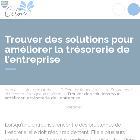
Citou
Acc
Trouver des solutions pour
améliorer la trésorerie de
l'entreprise
Accueil
Mes démarches
Difficultés financières
1- Se protéger
et détecter les signaux d'alerte
Trouver des solutions pour
améliorer la trésorerie de l'entreprise
Partager
Partager sur Facebook
Partager sur X - Twit
Partager sur
Par
Lorsqu'une entreprise rencontre des problèmes de
trésorerie, elle doit réagir rapidement. Elle a plusieurs
options pour faire face et remédier à ces difficultés. Nous