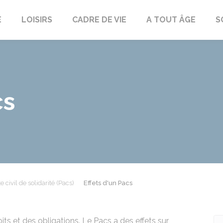
E
LOISIRS
CADRE DE VIE
A TOUT ÂGE
S
cs
e civil de solidarité (Pacs)
Effets d'un Pacs
ts et des obligations. Le Pacs a des effets sur