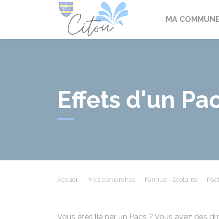
Citou
MA COMMUN
Effets d'un Pa
Accueil
Mes démarches
Famille - Scolarité
Pact
Vous êtes lié par un
Pacs
? Vous avez des droi