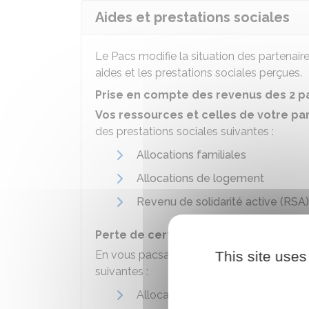
Aides et prestations sociales
Le Pacs modifie la situation des partenair
aides et les prestations sociales perçues.
Prise en compte des revenus des 2 p
Vos ressources et celles de votre pa
des prestations sociales suivantes :
Allocations familiales
Allocations de logement
Revenu de solidarité active (RSA)
Perte de certaines prestations
En vous pacsant,
vous perdez vos droit
This site uses
suivantes :
Allocation de soutien familial (AS