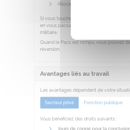
Allocation de veuvage.
Si vous touchez une
pension de réversion
en vous pacsant. C'est le cas, par exemple
militaire.
Quand le Pacs est rompu, vous pouvez dem
réversion.
Avantages liés au travail
Les avantages dépendent de votre situati
Secteur privé
Fonction publique
Vous bénéficiez des droits suivants :
Jours de congé pour la conclusio