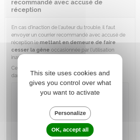
recommandé avec accusé de
réception
En cas d'inaction de l'auteur du trouble, il faut
envoyer un courrier recommandé avec accusé de
réception le
mettant en demeure de faire
cesser la gêne
occasionnée par l'utilisation
inappropriée ou abusive du barbecue.
Cette lettre reprend les informations contenues
This site uses cookies and
dans le précédent courrier.
gives you control over what
À savoir
you want to activate
Il est recommandé d'adresser une copie de
cette lettre recommandée au maire afin de
Personalize
l'informer de la situation et lui demander
d'agir pour faire cesser le trouble. Le maire
est en effet garant de la tranquillité des
OK, accept all
habitants de la commune.