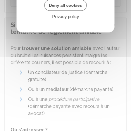
Deny all cookies
Privacy policy
Si les nuisances persistent, faire une
tentative de règlement amiable
Pour
trouver une solution amiable
avec l'auteur
du bruit si les nuisances persistent malgré les
différents courriers, il est possible de recourir à :
Un
conciliateur de justice
(démarche
gratuite)
Ou à un
médiateur
(démarche payante)
Ou à une
procédure participative
(démarche payante avec recours à un
avocat).
Où s'adresser ?