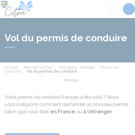
Citou
Acc
Vol du permis de conduire
Accueil
Mes démarches
Transports - Mobilité
Permis de
conduire
Vol du permis de conduire
Partager
Partager sur Facebook
Partager sur X - Twit
Partager sur
Par
Votre permis de conduire français a été volé ? Nous
vous indiquons comment demander un nouveau permis
selon que vous êtes
en France
ou
à l'étranger.