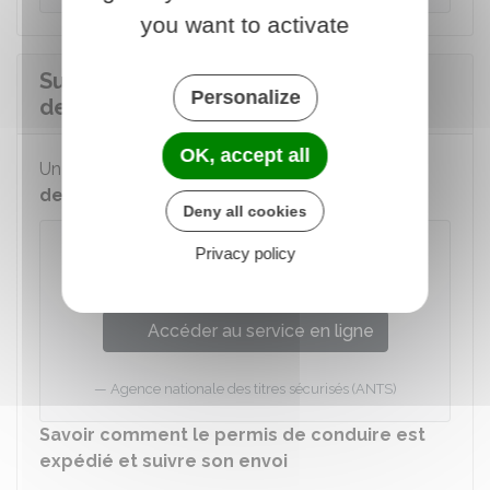
you want to activate
Suivre l'avancement de votre
Personalize
demande de permis de conduire
OK, accept all
Un service en ligne permet de
suivre votre
demande
de permis de conduire :
Deny all cookies
Suivre l'avancement d'une demande
Privacy policy
de permis de conduire
Accéder au service en ligne
Agence nationale des titres sécurisés (ANTS)
Savoir comment le permis de conduire est
expédié et suivre son envoi