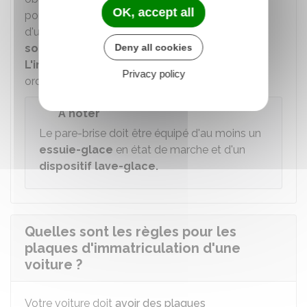
OK, accept all
pouvant aller jusqu'à
750 €
. En général, il s'agit
d'une amende forfaitaire de
135 €
.
Trois points
sont retirés
de votre permis de conduire.
Deny all cookies
L'immobilisation
de votre voiture peut être
Privacy policy
ordonnée.
À noter
Le pare-brise doit être équipé d'au moins un
essuie-glace
en état de marche et d'un
dispositif lave-glace.
Quelles sont les règles pour les
plaques d'immatriculation d'une
voiture ?
Votre voiture doit
avoir des plaques