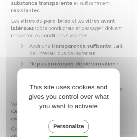
substance transparente
et suffisamment
résistantes
.
Les
vitres du pare-brise
et les
vitres avant
latérales
(côté conducteur et passager) doivent
respecter les conditions suivantes :
Avoir une
transparence suffisante
, tant
de l'intérieur que de l'extérieur
Ne
pas provoquer de déformation
ni
de
modification
des
couleurs de
l'environnement extérieur
This site uses cookies and
Transmettre
70% de la lumière ou plus
.
gives you control over what
Vous ne devez
pas modifier les
you want to activate
caractéristiques des vitres
. Mais il y a une
exception si vous avez une raison médicale.
Personalize
Circuler avec une voiture ne respectant pas ces
obligations est sanctionné par une
amende