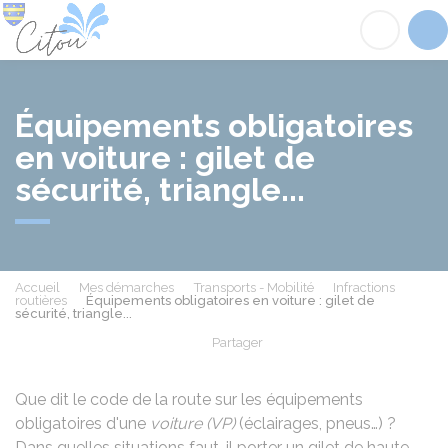
Citou
Acc
Équipements obligatoires
en voiture : gilet de
sécurité, triangle...
Accueil
Mes démarches
Transports - Mobilité
Infractions
routières
Équipements obligatoires en voiture : gilet de
sécurité, triangle...
Partager
Partager sur Facebook
Partager sur X - Twit
Partager sur
Par
Que dit le code de la route sur les équipements
obligatoires d'une
voiture (VP)
(éclairages, pneus…) ?
Dans quelles situations faut-il porter un gilet de haute