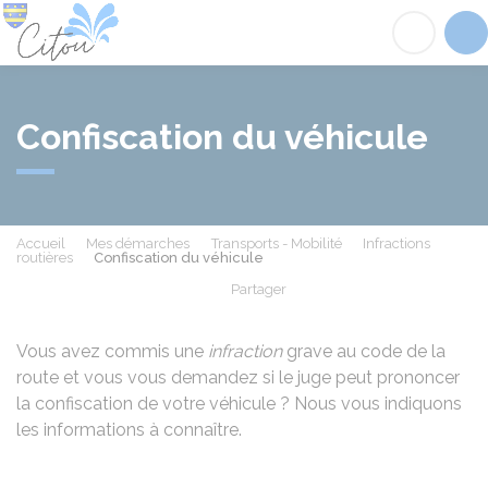
Citou
Acc
Confiscation du véhicule
Accueil
Mes démarches
Transports - Mobilité
Infractions
routières
Confiscation du véhicule
Partager
Partager sur Facebook
Partager sur X - Twit
Partager sur
Par
Vous avez commis une
infraction
grave au code de la
route et vous vous demandez si le juge peut prononcer
la confiscation de votre véhicule ? Nous vous indiquons
les informations à connaître.