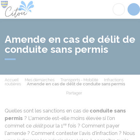
Citou
Acc
Amende en cas de délit de
conduite sans permis
Accueil
Mes démarches
Transports - Mobilité
Infractions
routières
Amende en cas de délit de conduite sans permis
Partager
Partager sur Facebook
Partager sur X - Twit
Partager sur
Par
Quelles sont les sanctions en cas de
conduite sans
permis
? L'amende est-elle moins élevée si l'on
re
commet ce
délit
pour la 1
fois ? Comment payer
l'amende ? Comment contester l'avis d'infraction ? Nous