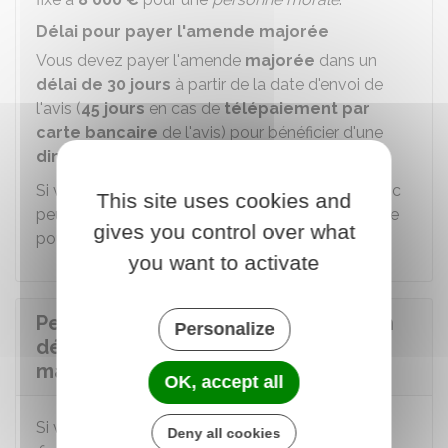
Délai pour payer l'amende majorée
Vous devez payer l'amende
majorée
dans un
délai de 30 jours
à partir de la date d'envoi de
l'avis (
45 jours
en cas de
télépaiement par
carte bancaire
de l'avis) pour bénéficier d'une
diminution de 20 % de son montant
.
Si vous ne respectez pas ce délai, le Trésor Public
This site uses cookies and
peut engager une procédure amiable ou judiciaire
gives you control over what
pour obtenir le paiement.
you want to activate
Peut-on demander une remise ou un
Personalize
délai pour payer une amende
majorée ?
OK, accept all
Si vous avez des difficultés à payer une
amende
Deny all cookies