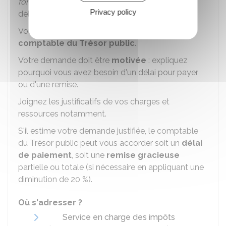
forfaitaire
majorée
, vous pouvez demander un
Privacy policy
délai de paiement ou une
remise gracieuse
.
Vous devez envoyer votre demande au
comptable du Trésor public
.
Votre demande doit être
motivée
: expliquez
pourquoi vous avez besoin d'un délai pour payer
ou d'une remise.
Joignez les justificatifs de vos charges et
ressources notamment.
S'il estime votre demande justifiée, le comptable
du Trésor public peut vous accorder soit un
délai
de paiement
, soit une
remise gracieuse
partielle ou totale (si nécessaire en appliquant une
diminution de 20 %).
Où s'adresser ?
Service en charge des impôts