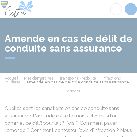
Citou
Acc
Amende en cas de délit de
conduite sans assurance
Accueil
Mes démarches
Transports - Mobilité
Infractions
routières
Amende en cas de délit de conduite sans assurance
Partager
Partager sur Facebook
Partager sur X - Twit
Partager sur
Par
Quelles sont les sanctions en cas de conduite sans
assurance ? L'amende est-elle moins élevée si l'on
re
commet ce
délit
pour la 1
fois ? Comment payer
l'amende ? Comment contester l'avis d'infraction ? Nous