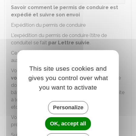
Savoir comment le permis de conduire est
expédié et suivre son envoi
Expédition du permis de conduire
L'expédition du permis de conduire (titre de
conduite) se fait
par Lettre suivie
.
Ce type d'envoi
traçable
, avec remise en boîte
aux lettres, est différent d'un courrier classique.
This site uses cookies and
Vous devez
faire attention à l'adresse que
gives you control over what
vous fournissez
dans la procédure en ligne. Elle
doit être la plus complète possible (numéro de
you want to activate
bâtiment, numéro d'appartement, numéro de boite
à lettres, étage, couloir, escalier, " résidant chez ",
etc.).
Personalize
Votre boite aux lettres doit présenter le nom et
OK, accept all
prénom de la personne qui reçoit le courrier.
Suivi de l'envoi du permis de conduire