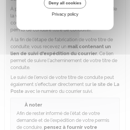
Deny all cookies
À partir de la réception du SMS vous informant de
Privacy policy
la validation de votre demande en ligne, il faut
compter
environ 15 jours
pour recevoir votre
permis de conduire (titre de conduite).
À la fin de l'étape de fabrication de votre titre de
conduite, vous recevez un
mail contenant un
lien de suivi d'expédition du courrier
. Ce lien
permet de suivre l'acheminement de votre titre de
conduite.
Le suivi de l'envoi de votre titre de conduite peut
également s'effectuer directement sur
le site de La
Poste
avec le numéro du courrier suivi.
À noter
Afin de rester informé de l'état de votre
demande et de l'expédition de votre permis
de conduire,
pensez à fournir votre