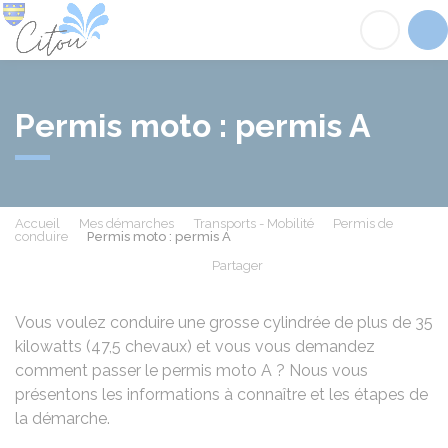
Citou
Acc
Permis moto : permis A
Accueil
Mes démarches
Transports - Mobilité
Permis de
conduire
Permis moto : permis A
Partager
Partager sur Facebook
Partager sur X - Twit
Partager sur
Par
Vous voulez conduire une grosse cylindrée de plus de 35
kilowatts (47,5 chevaux) et vous vous demandez
comment passer le permis moto A ? Nous vous
présentons les informations à connaître et les étapes de
la démarche.