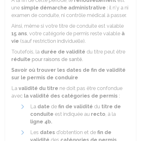
À la fin de cette période, le
renouvellement
est
une
simple démarche administrative
: il n'y a ni
examen de conduite, ni contrôle médical à passer.
Ainsi, même si votre titre de conduite est valable
15 ans
, votre catégorie de permis reste valable
à
vie
(sauf restriction individuelle).
Toutefois, la
durée de validité
du titre peut être
réduite
pour raisons de santé
.
Savoir où trouver les dates de fin de validité
sur le permis de conduire
La
validité du titre
ne doit pas être confondue
avec
la validité des catégories de permis
:
La
date
de
fin de validité
du
titre de
conduite
est indiquée au
recto
, à la
ligne 4b.
Les
dates
d'obtention et de
fin de
validité
des
catégories de permis