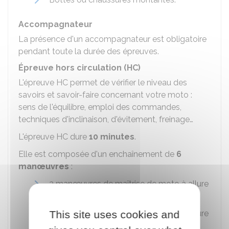
Accompagnateur
La présence d'un accompagnateur est obligatoire
pendant toute la durée des épreuves.
Épreuve hors circulation (HC)
L'épreuve HC permet de vérifier le niveau des
savoirs et savoir-faire concernant votre moto :
sens de l'équilibre, emploi des commandes,
techniques d'inclinaison, d'évitement, freinage…
L'épreuve HC dure
10 minutes
.
Elle est composée d'un enchaînement de
6
manœuvres
:
3 manœuvres de maîtrise de moto à allure
réduite, dont une sans l'aide du moteur
This site uses cookies and
3 manœuvres de maîtrise de moto à allure
plus élevée.