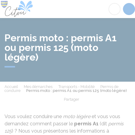
Citou
Acc
Permis moto : permis A1
ou permis 125 (moto
légère)
Accueil
Mes démarches
Transports - Mobilité
Permis de
conduire
Permis moto : permis A1 ou permis 125 (moto légère)
Partager
Partager sur Facebook
Partager sur X - Twit
Partager sur
Par
Vous voulez conduire une
moto légère
et vous vous
demandez comment passer le
permis A1
(dit
permis
125
) ? Nous vous présentons les informations à