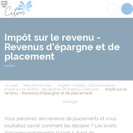
Citou
Acc
Impôt sur le revenu -
Revenus d'épargne et de
placement
Accueil
Mes démarches
Argent - Impôts - Consommation
Impôt sur le revenu : déclaration et revenus à déclarer
Impôt sur le
revenu - Revenus d'épargne et de placement
Partager
Partager sur Facebook
Partager sur X - Twit
Partager sur
Par
Vous percevez des revenus de placements et vous
souhaitez savoir comment les déclarer ? Les livrets
d'épargne réglementés (Livret A, livret de