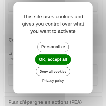
PEL ouvert depuis 2018
This site uses cookies and
PEL ouvert avant 2018
gives you control over what
you want to activate
Compte épargne logement (CEL)
Personalize
L'imposition dépend de la date d'ouverture de
votre CEL.
OK, accept all
CEL depuis 2018
Deny all cookies
CEL ouvert avant 2018
Privacy policy
Plan d'épargne en actions (PEA)