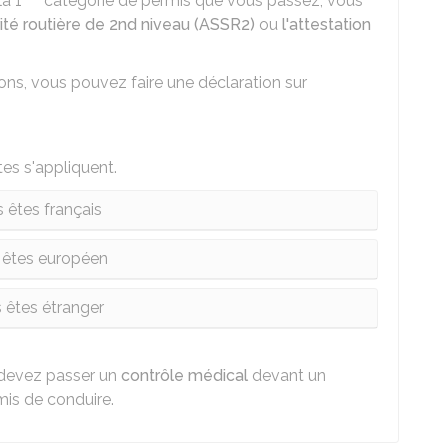
la 1
catégorie de permis que vous passez, vous
rité routière de 2nd niveau (ASSR2)
ou
l'attestation
ions, vous pouvez faire une
déclaration sur
tes s'appliquent.
 êtes français
 êtes européen
 êtes étranger
 devez passer un
contrôle médical
devant un
is de conduire.