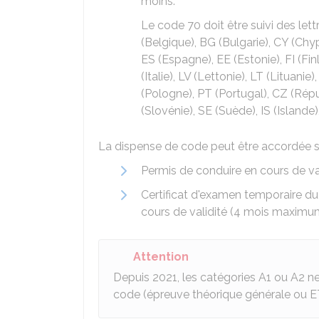
moins.
Le code 70 doit être suivi des lett
(Belgique), BG (Bulgarie), CY (Chy
ES (Espagne), EE (Estonie), FI (Finl
(Italie), LV (Lettonie), LT (Lituan
(Pologne), PT (Portugal), CZ (Rép
(Slovénie), SE (Suède), IS (Islande
La dispense de code peut être accordée s
Permis de conduire en cours de v
Certificat d'examen temporaire du
cours de validité (4 mois maximu
Attention
Depuis 2021, les catégories A1 ou A2 n
code (épreuve théorique générale ou E