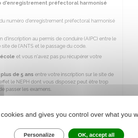
 d'enregistrement préfectoral harmonisé
u numéro d'enregistrement préfectoral harmonisé
n d'inscription au permis de conduire (AIPC) entre le
site de l'
ANTS
et le passage du code.
-école
et vous n'avez pas pu récupérer votre
plus de 5 ans
entre votre inscription sur le site de
effet le NEPH dont vous disposez peut être trop
 de passer les examens.
ar le service compétent, de générer une nouvelle
école peut également réaliser la démarche pour
 cookies and gives you control over what you w
Personalize
OK, accept all
 la communication d'un NEPH perdu ou la