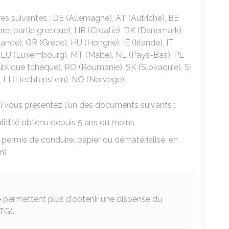
res suivantes : DE (Allemagne), AT (Autriche), BE
pre, partie grecque), HR (Croatie), DK (Danemark),
ande), GR (Grèce), HU (Hongrie), IE (Irlande), IT
ie), LU (Luxembourg), MT (Malte), NL (Pays-Bas), PL
ublique tchèque), RO (Roumanie), SK (Slovaquie), SI
), LI (Liechtenstein), NO (Norvège).
i vous présentez l'un des documents suivants :
alidité obtenu depuis 5 ans ou moins
 permis de conduire, papier ou dématérialisé, en
m)
e permettent plus d'obtenir une dispense du
TG).