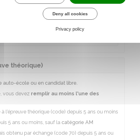
Deny all cookies
 au service en ligne
Privacy policy
e chargé de l'intérieur
uve théorique)
e auto-école ou en candidat libre
.
e
, vous devez
remplir au moins l'une des
e à l'épreuve théorique (code) depuis 5 ans ou moins
uis 5 ans ou moins, sauf la
catégorie AM
ais obtenu par échange (code 70) depuis 5 ans ou