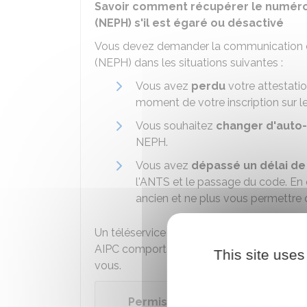
Savoir comment récupérer le numéro
(NEPH) s'il est égaré ou désactivé
Vous devez demander la communication d
(NEPH) dans les situations suivantes :
Vous avez
perdu
votre attestatio
moment de votre inscription sur le 
Vous souhaitez
changer d'auto
NEPH.
Vous avez
dépassé un délai de 
l'ANTS et le passage du code. En 
ancien et ne plus vous permettre
Un téléservice permet, après validation p
AIPC comportant votre NEPH. Votre auto-
This site uses
vous.
Permis de conduire : demander