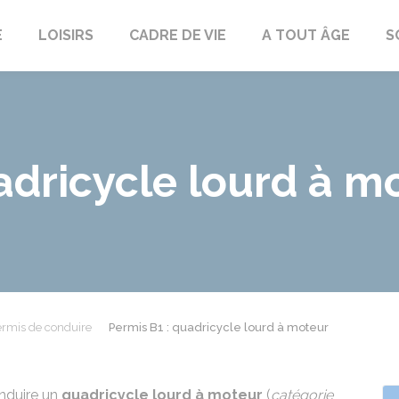
E
LOISIRS
CADRE DE VIE
A TOUT ÂGE
S
adricycle lourd à m
rmis de conduire
Permis B1 : quadricycle lourd à moteur
nduire un
quadricycle lourd à moteur
(
catégorie