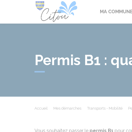
Citou
MA COMMUN
Permis B1 : qu
Accueil
Mes démarches
Transports - Mobilité
Pe
Vous souhaitez passer le
permis B1
pour co