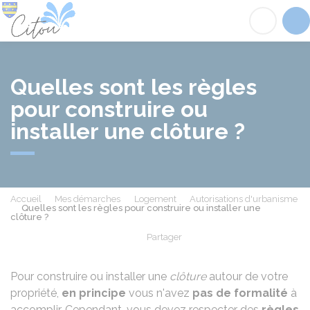
Citou
Acc
Quelles sont les règles
pour construire ou
installer une clôture ?
Accueil
Mes démarches
Logement
Autorisations d'urbanisme
Quelles sont les règles pour construire ou installer une
clôture ?
Partager
Partager sur Facebook
Partager sur X - Twit
Partager sur
Par
Pour construire ou installer une
clôture
autour de votre
propriété,
en principe
vous n'avez
pas de formalité
à
accomplir. Cependant, vous devez respecter des
règles