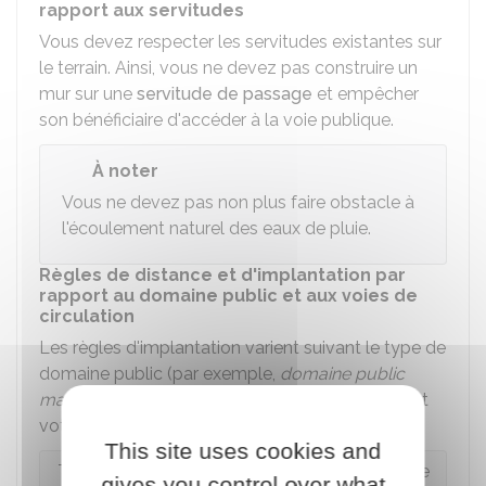
rapport aux servitudes
Vous devez respecter les servitudes existantes sur
le terrain. Ainsi, vous ne devez pas construire un
mur sur une
servitude de passage
et empêcher
son bénéficiaire d'accéder à la voie publique.
À noter
Vous ne devez pas non plus faire obstacle à
l'écoulement naturel des eaux de pluie.
Règles de distance et d'implantation par
rapport au domaine public et aux voies de
circulation
Les règles d'implantation varient suivant le type de
domaine public (par exemple,
domaine public
maritime
) ou des voies de circulation qui bordent
votre terrain.
This site uses cookies and
Terrain en bordure du domaine public maritime
gives you control over what