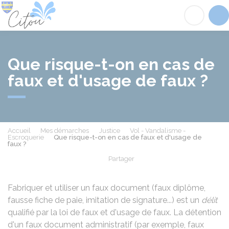
Citou
Acc
Que risque-t-on en cas de
faux et d'usage de faux ?
Accueil
Mes démarches
Justice
Vol - Vandalisme -
Escroquerie
Que risque-t-on en cas de faux et d'usage de
faux ?
Partager
Partager sur Facebook
Partager sur X - Twit
Partager sur
Par
Fabriquer et utiliser un faux document (faux diplôme,
fausse fiche de paie, imitation de signature...) est un
délit
qualifié par la loi de faux et d'usage de faux. La détention
d'un faux document administratif (par exemple, faux