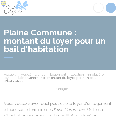
Citou
Acc
Plaine Commune :
montant du loyer pour un
bail d'habitation
Accueil
Mes démarches
Logement
Location immobilière :
loyer
Plaine Commune : montant du loyer pour un bail
d'habitation
Partager
Partager sur Facebook
Partager sur X - Twit
Partager sur
Par
Vous voulez savoir quel peut être le loyer d'un logement
à louer sur le territoire de
Plaine Commune
? Si le bail
d'habitation (y compris bail mobilité) est signé ou