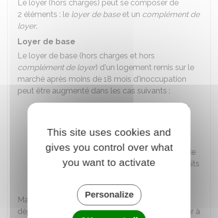
Le loyer (hors charges) peut se composer de
2 éléments : le
loyer de base
et un
complément de
loyer
.
Loyer de base
Le loyer de base (hors charges et hors
complément de loyer
) d'un logement remis sur le
marché après moins de 18 mois d'inoccupation
peut être augmenté dans les cas suivants :
Lorsqu'il n'a pas été
révisé au cours des
12 mois précédents
This site uses cookies and
Lorsqu'il est sous-évalué
gives you control over what
Lorsque des travaux
d'amélioration
ou de
you want to activate
mise aux
normes de décence
ont été faits
depuis le départ de l'ancien locataire
Personalize
Mais le nouveau loyer de base ne doit pas
dépasser le
loyer de référence majoré
en vigueur à