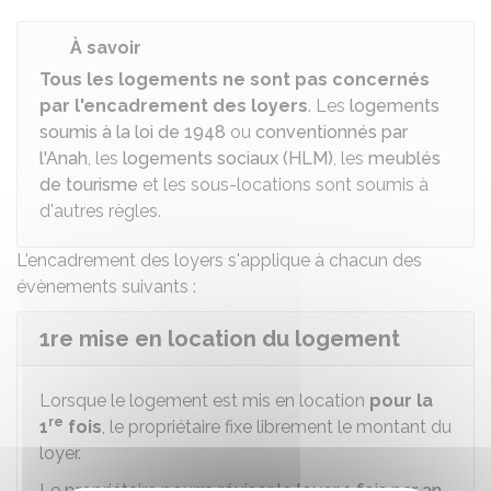
À savoir
Tous les logements ne sont pas concernés
par l'encadrement des loyers
. Les
logements
soumis à la loi de 1948
ou
conventionnés par
l'Anah
, les
logements sociaux (HLM)
, les
meublés
de tourisme
et les sous-locations sont soumis à
d'autres règles.
L'encadrement des loyers s'applique à chacun des
évènements suivants :
1re mise en location du logement
Lorsque le logement est mis en location
pour la
re
1
fois
, le propriétaire fixe librement le montant du
loyer.
Le propriétaire pourra
réviser le loyer 1 fois par an
,