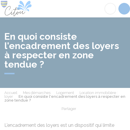
Citou
Acc
En quoi consiste
l'encadrement des loyers
à respecter en zone
tendue ?
Accueil
Mes démarches
Logement
Location immobilière :
loyer
En quoi consiste l'encadrement des loyers à respecter en
zone tendue ?
Partager
Partager sur Facebook
Partager sur X - Twit
Partager sur
Par
L'encadrement des loyers est un dispositif qui limite