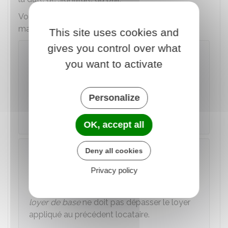
Vous pouvez connaître les loyers de référence
majorés à l'aide de ce simulateur :
This site uses cookies and
gives you control over what
Pays Basque : estimer les loyers de
you want to activate
référence pour un bail d’habitation
Accéder au Simulateur
Personalize
Préfecture des Pyrénées-Atlantiques
OK, accept all
Attention
Deny all cookies
Lorsque le bail est signé depuis le
Privacy policy
24 août 2022 et concerne un logement de
classe F ou G (classe indiquée sur le
DPE
), le
loyer de base
ne doit pas dépasser le loyer
appliqué au précédent locataire.