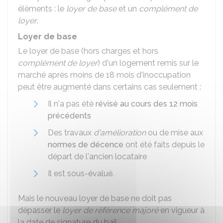
éléments : le
loyer de base
et un
complément de
loyer
.
Loyer de base
Le loyer de base (hors charges et hors
complément de loyer
) d'un logement remis sur le
marché après moins de 18 mois d'inoccupation
peut être augmenté dans certains cas seulement :
Il n'a pas été
révisé au cours des 12 mois
précédents
Des travaux
d'amélioration
ou de mise aux
normes de décence
ont été faits depuis le
départ de l'ancien locataire
Il est sous-évalué.
Mais le nouveau loyer de base ne doit pas
dépasser le
loyer de référence majoré
en vigueur à
la date de signature du bail.