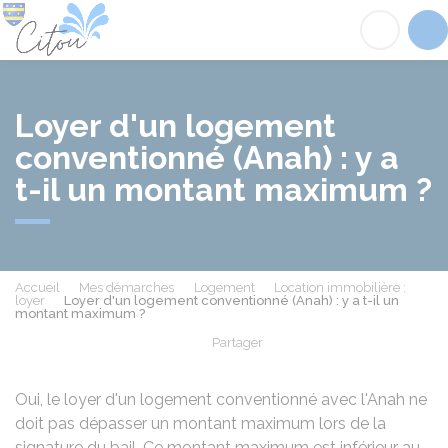
Citou
Acc
Loyer d'un logement
conventionné (Anah) : y a
t-il un montant maximum ?
Accueil
Mes démarches
Logement
Location immobilière :
loyer
Loyer d'un logement conventionné (Anah) : y a t-il un
montant maximum ?
Partager
Partager sur Facebook
Partager sur X - Twit
Partager sur
Par
Oui, le loyer d'un logement conventionné avec l'
Anah
ne
doit pas dépasser un montant maximum lors de la
signature du bail. Ce montant maximum est inférieur au