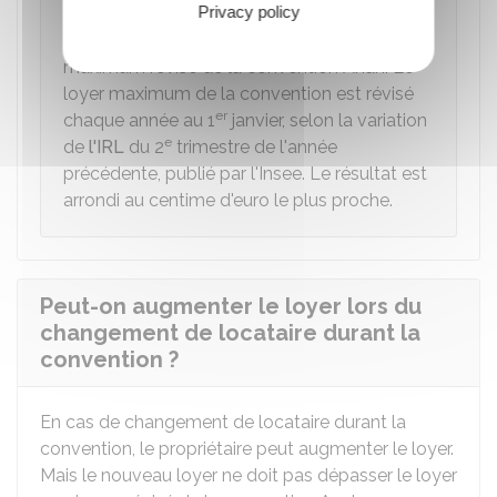
À noter
Privacy policy
Le loyer révisé doit être inférieur au loyer
maximum révisé de la convention Anah. Le
loyer maximum de la convention est révisé
er
chaque année au 1
janvier, selon la variation
e
de
l'IRL
du 2
trimestre de l'année
précédente, publié par l'
Insee
. Le résultat est
arrondi au centime d'euro le plus proche.
Peut-on augmenter le loyer lors du
changement de locataire durant la
convention ?
En cas de changement de locataire durant la
convention, le propriétaire peut augmenter le loyer.
Mais le nouveau loyer ne doit pas dépasser le loyer