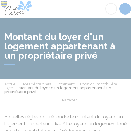
Citou
Acc
Montant du loyer d'un
logement appartenant à
un propriétaire privé
Accueil
Mes démarches
Logement
Location immobilière :
loyer
Montant du loyer d'un logement appartenant à un
propriétaire privé
Partager
Partager sur Facebook
Partager sur X - Twit
Partager sur
Par
À quelles règles doit répondre le montant du loyer d'un
logement du secteur privé ? Le loyer d'un logement loué
avec bail d'habitation est fixé librement par le