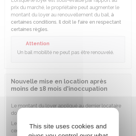
Lorsque le loyer est sous-évalué par rapport au
prix du marché, le propriétaire peut augmenter le
montant du loyer au renouvellement du bail,
à
certaines conditions. Il doit le faire en respectant
certaines règles
.
Attention
Un bail mobilité ne peut pas être renouvelé.
Nouvelle mise en location après
moins de 18 mois d'inoccupation
Le montant du loyer appliqué au dernier locataire
doit figurer dans le
bail
.
Le propriétaire peut augmenter ce loyer dans
This site uses cookies and
certains cas seulement.
gives you control over what