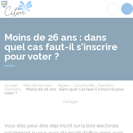
Citou
Acc
Moins de 26 ans : dans
quel cas faut-il s'inscrire
pour voter ?
Accueil
Mes démarches
Papiers - Citoyenneté - Élections
Élections
Moins de 26 ans : dans quel cas faut-il s'inscrire pour
voter ?
Partager
Partager sur Facebook
Partager sur X - Twit
Partager sur
Par
Vous êtes peut-être déjà inscrit sur la liste électorale,
notamment si vous avez été inscrit d'office après avoir